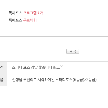
독해포스
프로그램소개
독해포스
무료체험
전
스터디 포스 정말 좋습니다 최고^^
음
선생님 추천의로 시작하게된 스터디포스(6등급▷2등급)