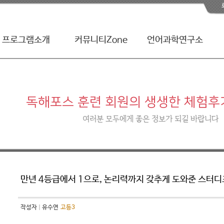
프로그램소개
커뮤니티Zone
언어과학연구소
|
독해포스
|
체험후기
|
TQ테스트
|
회원게시판
|
시험불안해소훈련
|
스터디포스칼럼
독해포스 훈련 회원의 생생한 체험후
여러분 모두에게 좋은 정보가 되길 바랍니다
만년 4등급에서 1으로, 논리력까지 갖추게 도와준 스터
작성자
유수연
고등3