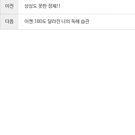
이전
상상도 못한 정체!!
다음
이젠 180도 달라진 나의 독해 습관